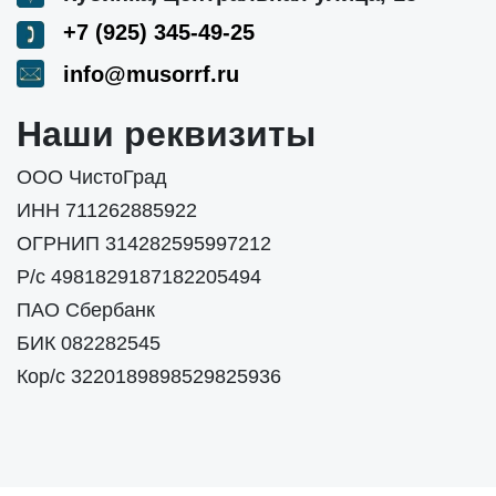
+7 (925) 345-49-25
info@musorrf.ru
Наши реквизиты
ООО ЧистоГрад
ИНН 711262885922
ОГРНИП 314282595997212
Р/с 4981829187182205494
ПАО Сбербанк
БИК 082282545
Кор/с 3220189898529825936